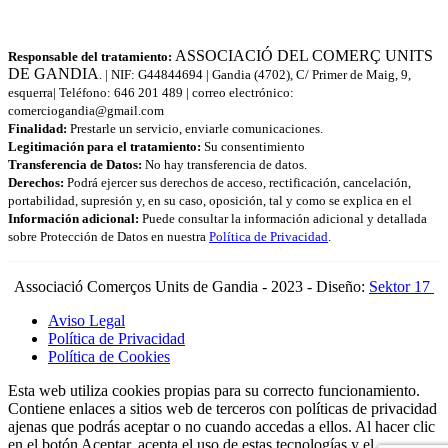
ASSOCIACIÓ DEL COMERÇ UNITS
Responsable del tratamiento:
DE GANDIA
. | NIF: G44844694 | Gandia (4702), C/ Primer de Maig, 9,
esquerra| Teléfono: 646 201 489 | correo electrónico:
comerciogandia@gmail.com
Finalidad:
Prestarle un servicio, enviarle comunicaciones.
Legitimación para el tratamiento:
Su consentimiento
Transferencia de Datos:
No hay transferencia de datos.
Derechos:
Podrá ejercer sus derechos de acceso, rectificación, cancelación,
portabilidad, supresión y, en su caso, oposición, tal y como se explica en el
Información adicional:
Puede consultar la información adicional y detallada
sobre Protección de Datos en nuestra
Política de Privacidad
.
Associació Comerços Units de Gandia - 2023 - Diseño:
Sektor 17
Aviso Legal
Política de Privacidad
Política de Cookies
Esta web utiliza cookies propias para su correcto funcionamiento.
Contiene enlaces a sitios web de terceros con políticas de privacidad
ajenas que podrás aceptar o no cuando accedas a ellos. Al hacer clic
en el botón Aceptar, acepta el uso de estas tecnologías y el