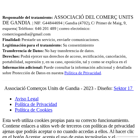
ASSOCIACIÓ DEL COMERÇ UNITS
Responsable del tratamiento:
DE GANDIA
. | NIF: G44844694 | Gandia (4702), C/ Primer de Maig, 9,
esquerra| Teléfono: 646 201 489 | correo electrónico:
comerciogandia@gmail.com
Finalidad:
Prestarle un servicio, enviarle comunicaciones.
Legitimación para el tratamiento:
Su consentimiento
Transferencia de Datos:
No hay transferencia de datos.
Derechos:
Podrá ejercer sus derechos de acceso, rectificación, cancelación,
portabilidad, supresión y, en su caso, oposición, tal y como se explica en el
Información adicional:
Puede consultar la información adicional y detallada
sobre Protección de Datos en nuestra
Política de Privacidad
.
Associació Comerços Units de Gandia - 2023 - Diseño:
Sektor 17
Aviso Legal
Política de Privacidad
Política de Cookies
Esta web utiliza cookies propias para su correcto funcionamiento.
Contiene enlaces a sitios web de terceros con políticas de privacidad
ajenas que podrás aceptar o no cuando accedas a ellos. Al hacer clic
en el botón Aceptar, acepta el uso de estas tecnologías y el